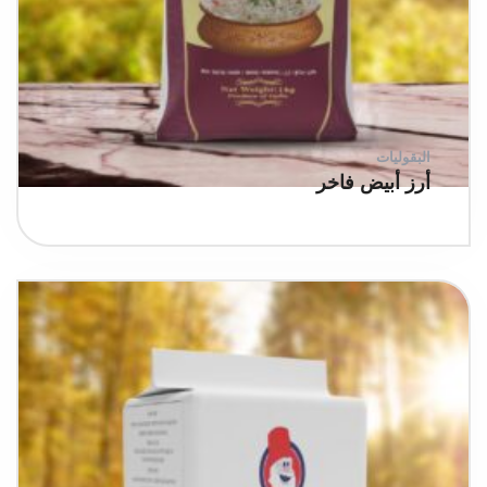
البقوليات
أرز أبيض فاخر