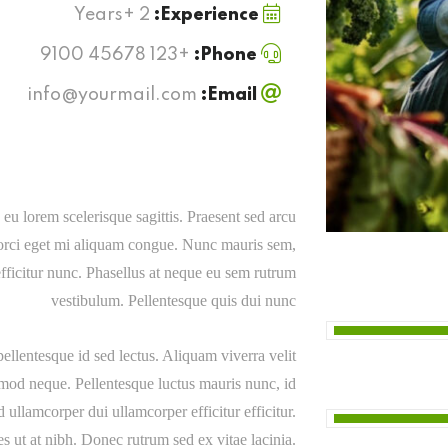
2 +Years
Experience:
+123 45678 9100
Phone:
info@yourmail.com
Email:
eu lorem scelerisque sagittis. Praesent sed arcu
c orci eget mi aliquam congue. Nunc mauris sem,
fficitur nunc. Phasellus at neque eu sem rutrum
vestibulum. Pellentesque quis dui nunc
ellentesque id sed lectus. Aliquam viverra velit
ismod neque. Pellentesque luctus mauris nunc, id
ullamcorper dui ullamcorper efficitur efficitur.
s ut at nibh. Donec rutrum sed ex vitae lacinia.