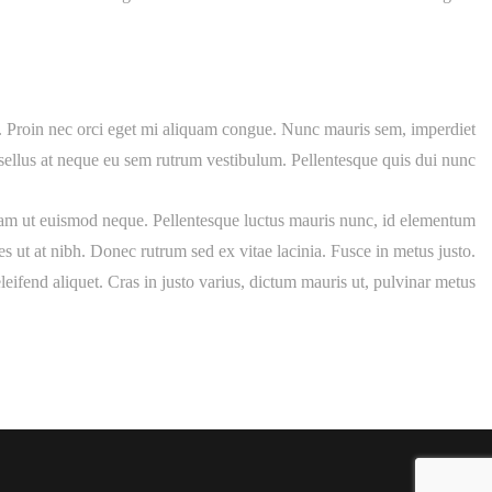
as. Proin nec orci eget mi aliquam congue. Nunc mauris sem, imperdiet
sellus at neque eu sem rutrum vestibulum. Pellentesque quis dui nunc
 Etiam ut euismod neque. Pellentesque luctus mauris nunc, id elementum
es ut at nibh. Donec rutrum sed ex vitae lacinia. Fusce in metus justo.
s eleifend aliquet. Cras in justo varius, dictum mauris ut, pulvinar metus