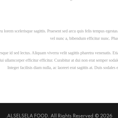
u lorem scelerisque sagittis. Praesent sed arcu quis felis tempus egest
vel nunc a, bibendum efficitur nunc. Pha
esque id sed lectus. Aliquam viverra velit sagittis pharetra venenatis.
ui ullamcorper efficitur efficitur. Curabitur at dui non erat semper sodal
Integer facilisis diam nulla, ac laoreet erat sagittis at. Duis sodale
2026 © ALSELSELA FOOD. All Rights Reserved.