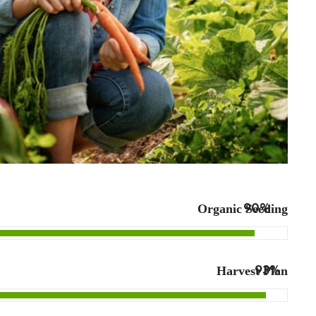
Organic Seeding
90%
Harvest Plan
93%