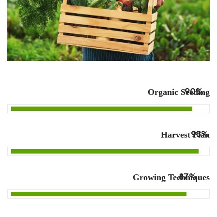
Organic Seeding
90%
Harvest Plan
93%
Growing Techniques
87%